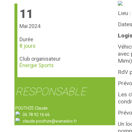
11
Lieu 
Dates
Mai
2024
Logis
Durée
8 jours
Véhic
avec 
Club organisateur
Mimi)
Énergie Sports
RdV p
Prévo
RESPONSABLE
Les c
condi
POUTHZE Claude
Prévo
06 78 92 16 66
claude.pouthze@wanadoo.fr
Un loc
pompe