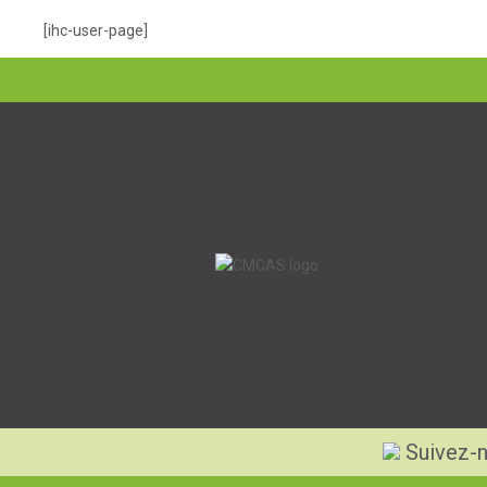
[ihc-user-page]
Suivez-n